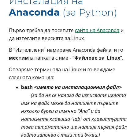
Инсталация на 
Anaconda 
(за Python)
Първо трябва да посетите 
сайта на Anaconda
 и 
да изтеглите версията за Linux. 
В “Изтелглени” намираме Anaconda файла, и го 
местим
 в папката с име - “
Файлове за  Linux
"
.
Отваряме терминала на Linux и въвеждаме 
следната команда:
bash <
името на инсталационния файл
>
(за да не се налага да изписвате цялото 
име на файл може да напишете първите 
няколко букви а именно “Ana” и да 
натиснете клавиша “tab” от клавиатурата 
това автоматично ще напише първия файл 
който започва с тези три букви.)