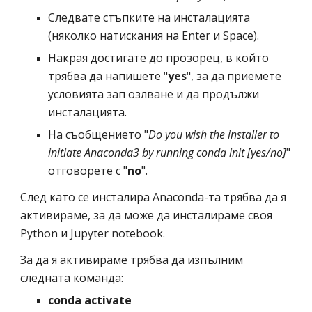
Следвате стъпките на инсталацията 
(няколко натискания на Enter и Space).
Накрая достигате до прозорец, в който 
трябва да напишете "
yes
", за да приемете 
условията зап озлване и да продължи 
инсталацията. 
На съобщението "
Do you wish the installer to 
initiate Anaconda3 by running conda init [yes/no]
" 
отговорете с "
no
".
След като се инсталира Anaconda-та трябва да я 
активираме, за да може да инсталираме своя 
Python и Jupyter notebook.
За да я активираме трябва да изпълним 
следната команда: 
conda activate