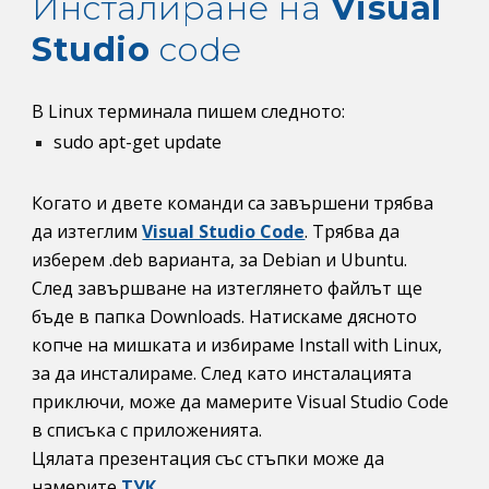
Инсталиране на 
Visual 
Studio
 code
В Linux терминала пишем следното: 
sudo apt-get update
Когато и двете команди са завършени трябва 
да изтеглим
Visual Studio Code
.
 Трябва да 
изберем 
.deb
 варианта, за Debian и Ubuntu.
След завършване на изтеглянето файлът ще 
бъде в папка 
Downloads
. Натискаме дясното 
копче на мишката и избираме 
Install with Linux
, 
за да инсталираме. След като инсталацията 
приключи, може да мамерите 
Visual Studio Code 
в
 списъка с приложенията.
Цялата презентация със стъпки може да 
намерите 
ТУК