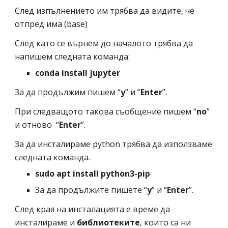
След изпълнението им трябва да видите, че 
отпред има (base)
След като се върнем до началото трябва да 
напишем следната команда: 
conda install jupyter 
За да продължим пишем “
y
” и “
Enter
”.
При следващото такова съобщение пишем “
no
” 
и отново  “
Enter
”.
За да инсталираме python трябва да използваме 
следната команда.
sudo apt install python3-pip
За да продължите пишете “
y
” и “
Enter
”. 
След края на инсталацията е време да 
инсталираме и 
библиотеките
, които са ни 